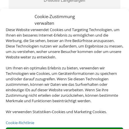
D-88085 Langenargen
Cookie-Zustimmung
verwalten
Diese Website verwendet Cookies und Targeting Technologien, um
Ihnen ein besseres Internet-Erlebnis zu ermöglichen und die
Werbung, die Sie sehen, besser an Ihre Bedürfnisse anzupassen.
Diese Technologien nutzen wir außerdem, um Ergebnisse zu messen,
um zu verstehen, woher unsere Besucher kommen oder um unsere
Rufen Sie uns an
Website weiter zu entwickeln.
Um Ihnen ein optimales Erlebnis zu bieten, verwenden wir
07543 912151
Technologien wie Cookies, um Geräteinformationen zu speichern
und/oder darauf zuzugreifen. Wenn Sie diesen Technologien
zustimmmen, können wir Daten wie das Surfverhalten oder
eindeutige IDs auf dieser Website verarbeiten. Wenn Sie ihre
Zustimmung nicht erteilen oder zurückziehen, können bestimmte
Merkmale und Funktionen beeinträchtigt werden.
Wir verwenden Statistiken-Cookies und Marketing Cookies.
Cookie-Richtlinie
Schreiben Sie uns eine Email